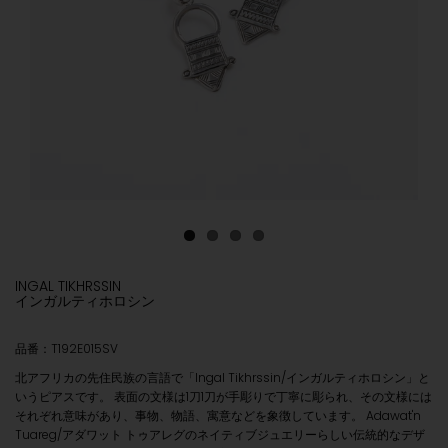
INGAL TIKHRSSIN
インガルティホロシン
品番：T192E015SV
北アフリカの先住民族の言語で「Ingal Tikhrssin/インガルティホロシン」と
いうピアスです。 表面の文様は1刀1刀が手彫りで丁寧に彫られ、その文様には
それぞれ意味があり、事物、物語、寓意などを象徴しています。 Adawat'n
Tuareg/アダワット トゥアレグのネイティブジュエリーらしい伝統的なデザ