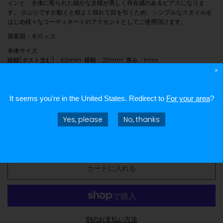
インと、全体に彫られた細かな文様が美しく存在感のあるピアスになりま
す。 小ぶりですが動くと程よく揺れて目を引くため、シンプルなスタイルを
はじめ様々なコーディネートのアクセントとしてご使用頂けます。
原産国：モロッコ
本体サイズ
縦幅(ポスト含む)：60mm 横幅：20mm 厚み：1mm
×
※
1
点
1
点ハンドメイドになりますので、サイズ・デザインに多少のばらつきや
小傷が生じることを予めご了承ください。表記のサイズはあくまでも目安と
なります。
It seems you're in
the United States
. Redirect to
For your area
?
¥26,400
Yes, please
No, thanks
カートに入れる
別のお支払い方法