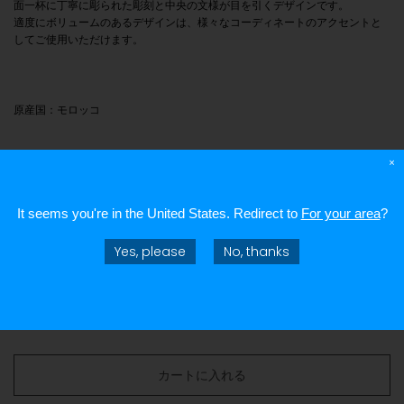
面一杯に丁寧に彫られた彫刻と中央の文様が目を引くデザインです。
適度にボリュームのあるデザインは、様々なコーディネートのアクセントと
してご使用いただけます。
原産国：モロッコ
サイズ
×
本体：160mm 内径：175mm 外径：1950mm 厚み：1mm 幅(中央
)：
28mm
It seems you're in
the United States
. Redirect to
For your area
?
※1点1点ハンドメイドになりますので、サイズに多少のばらつき・小傷が生じ
ることを予めご了承ください。表記のサイズはあくまでも目安となります。
Yes, please
No, thanks
¥53,900
カートに入れる